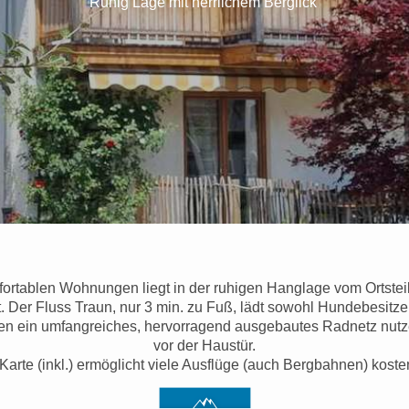
Ruhig Lage mit herrlichem Berglick
ortablen Wohnungen liegt in der ruhigen Hanglage vom Ortsteil
. Der Fluss Traun, nur 3 min. zu Fuß, lädt sowohl Hundebesitz
en ein umfangreiches, hervorragend ausgebautes Radnetz nut
vor der Haustür.
rte (inkl.) ermöglicht viele Ausflüge (auch Bergbahnen) kosten