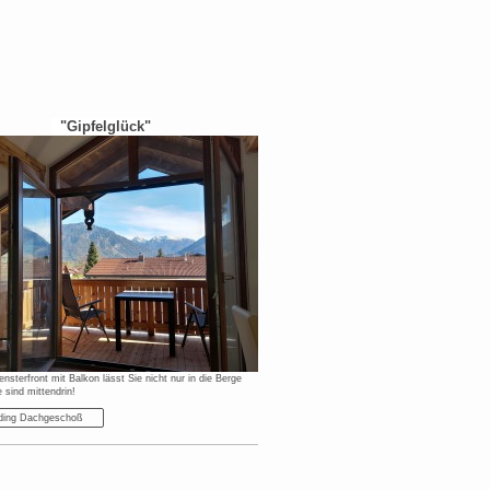
"Gipfelglück"
nsterfront mit Balkon lässt Sie nicht nur in die Berge
e sind mittendrin!
ding Dachgeschoß