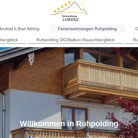
ufeld b.Bad Aibling
Ferienwohnungen Ruhpolding
G
bergblick
Ruhpolding OG/Balkon Rauschbergblick
Ru
Willkommen in Ruhpolding