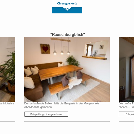
"Rauschbergblick"
e inklusive
Der umlaufende Balkon läßt die Bergwelt in der Morgen- wie
Die große Fe
Abendsonne genießen.
blicken – Si
Ruhpolding Obergeschoss
Ruhpol